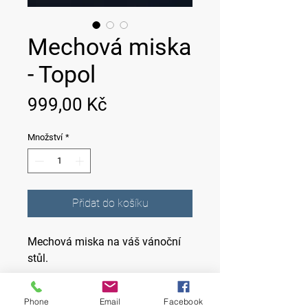
Mechová miska
- Topol
Cena
999,00 Kč
Množství
*
Přidat do košíku
Mechová miska na váš vánoční
stůl.
Rozměr misky:32 x 25 x 3 cm, s
Phone
Email
Facebook
mechem je výška 7 cm.