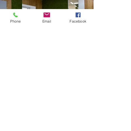
Phone
Email
Facebook
Podlahy Zapletal
Kotojedská 543
Kroměříž
OTEVÍRACÍ DOBA
PO-PÁ: 9:00 - 12:00, 12:30 -
17:00 hod.
SO: 9:00 - 11:30 hod.